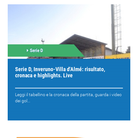
Serie D
Serie D, Inveruno-Villa d'Almé: risultato,
cronaca e highlights. Live
Leggi il tabellino e la cronaca della partita, guarda i video
dei gol...