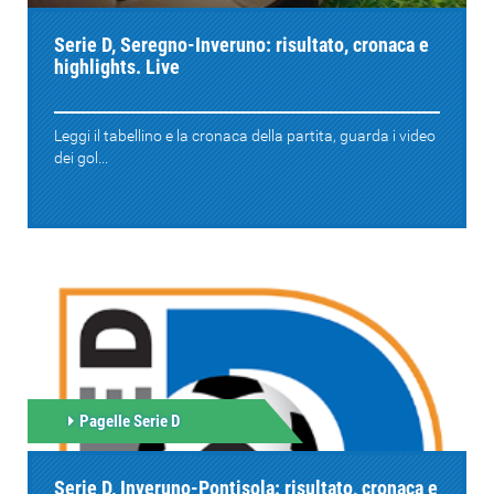
Serie D, Seregno-Inveruno: risultato, cronaca e
highlights. Live
Leggi il tabellino e la cronaca della partita, guarda i video
dei gol...
Pagelle Serie D
Serie D, Inveruno-Pontisola: risultato, cronaca e