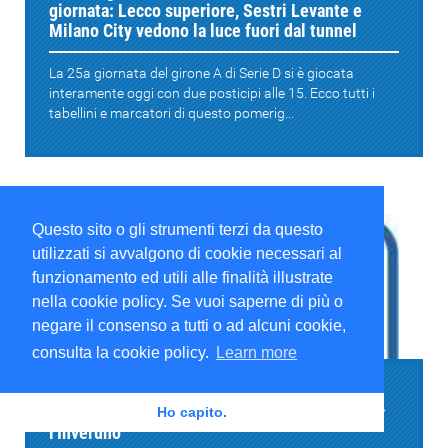
giornata: Lecco superiore, Sestri Levante e
Milano City vedono la luce fuori dal tunnel
La 25a giornata del girone A di Serie D si è giocata
interamente oggi con due posticipi alle 15. Ecco tutti i
tabellini e marcatori di questo pomerig...
Questo sito o gli strumenti terzi da questo
utilizzati si avvalgono di cookie necessari al
funzionamento ed utili alle finalità illustrate
nella cookie policy. Se vuoi saperne di più o
negare il consenso a tutti o ad alcuni cookie,
Serie D
consulta la cookie policy.
Learn more
Serie D girone A, il resoconto della 24a
giornata: Lecco di misura, occasione persa per
Ho capito.
l'Inveruno