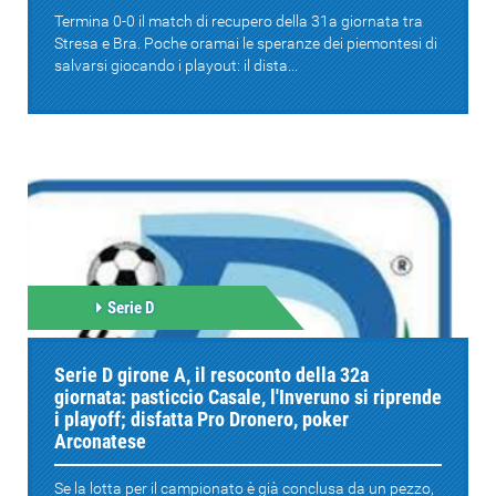
Termina 0-0 il match di recupero della 31a giornata tra
Stresa e Bra. Poche oramai le speranze dei piemontesi di
salvarsi giocando i playout: il dista...
Serie D
Serie D girone A, il resoconto della 32a
giornata: pasticcio Casale, l'Inveruno si riprende
i playoff; disfatta Pro Dronero, poker
Arconatese
Se la lotta per il campionato è già conclusa da un pezzo,