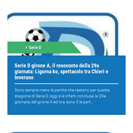
Serie D
Serie D girone A, il resoconto della 29a
giornata: Ligorna ko, spettacolo tra Chieri e
Inveruno
Sono sempre meno le partite che restano per questa
stagione di Serie D, oggi si è infatti conclusa la 29a
giornata del girone A ed ora sono 5 le part...