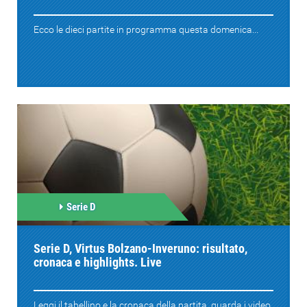
Ecco le dieci partite in programma questa domenica...
Serie D
Serie D, Virtus Bolzano-Inveruno: risultato,
cronaca e highlights. Live
Leggi il tabellino e la cronaca della partita, guarda i video