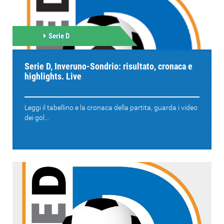
Serie D
Serie D, Inveruno-Sondrio: risultato, cronaca e
highlights. Live
Leggi il tabellino e la cronaca della partita, guarda i video
dei gol...