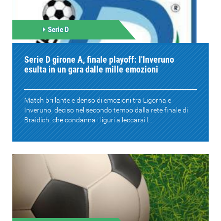
Serie D
Serie D girone A, finale playoff: l'Inveruno
esulta in un gara dalle mille emozioni
Match brillante e denso di emozioni tra Ligorna e
Inveruno, deciso nel secondo tempo dalla rete finale di
Braidich, che condanna i liguri a leccarsi l...