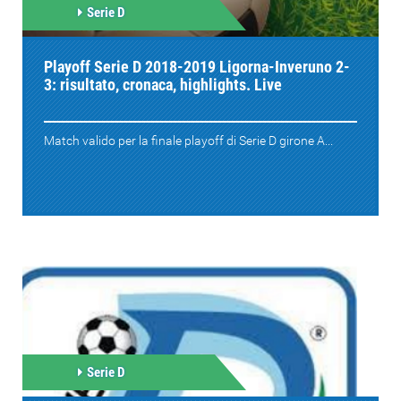
Serie D
Playoff Serie D 2018-2019 Ligorna-Inveruno 2-
3: risultato, cronaca, highlights. Live
Match valido per la finale playoff di Serie D girone A...
Serie D