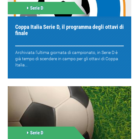
Serie D
Coppa Italia Serie D, il programma degli ottavi di
finale
Archiviata l’ultima giornata di campionato, in Serie D è
già tempo di scendere in campo per gli ottavi di Coppa
Italia...
Serie D