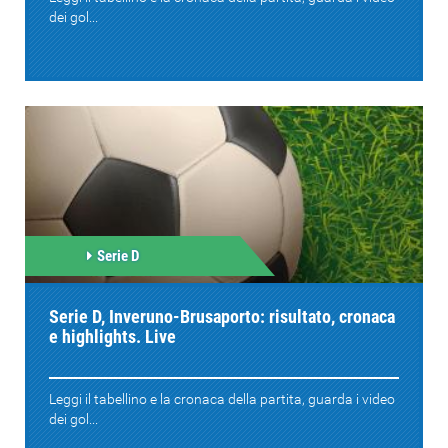
dei gol...
Serie D
Serie D, Inveruno-Brusaporto: risultato, cronaca
e highlights. Live
Leggi il tabellino e la cronaca della partita, guarda i video
dei gol...