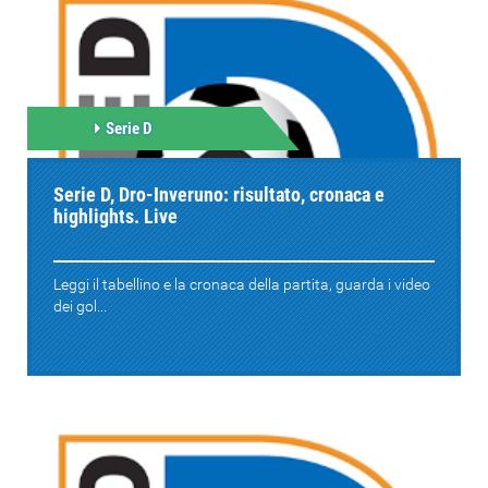
Serie D
Serie D, Dro-Inveruno: risultato, cronaca e
highlights. Live
Leggi il tabellino e la cronaca della partita, guarda i video
dei gol...