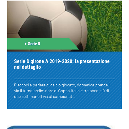
Serie D
Serie D girone A 2019-2020: la presentazione
nel dettaglio
Rieccoci a parlare di calcio giocato, domenica prende il
via il turno preliminare di Coppa Italia e tra poco più di
due settimane il via al campionat...