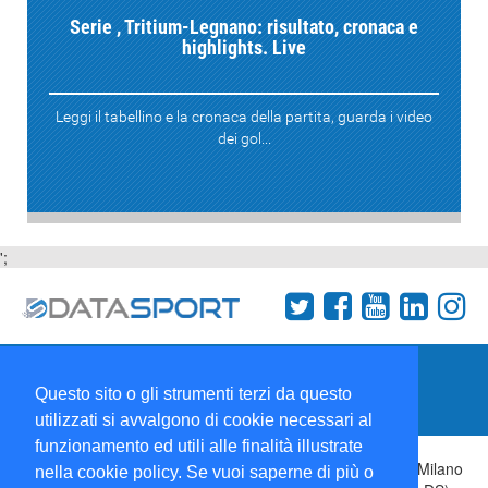
Serie , Tritium-Legnano: risultato, cronaca e
highlights. Live
Leggi il tabellino e la cronaca della partita, guarda i video
dei gol...
';
Termini e condizioni
Chi siamo
Network
Questo sito o gli strumenti terzi da questo
Collabora con noi
utilizzati si avvalgono di cookie necessari al
funzionamento ed utili alle finalità illustrate
Copyright 1995-2026 ©
Wise Srl
Via Palmanova 8 20132 Milano
nella cookie policy. Se vuoi saperne di più o