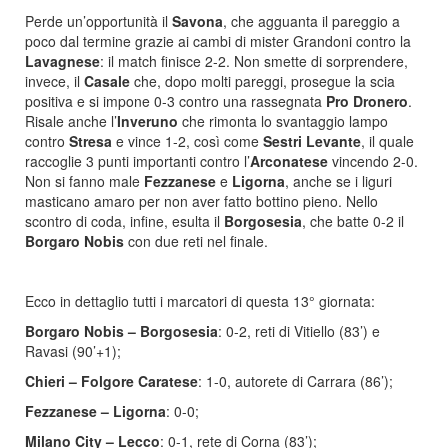
Perde un’opportunità il
Savona
, che agguanta il pareggio a
poco dal termine grazie ai cambi di mister Grandoni contro la
Lavagnese
: il match finisce 2-2. Non smette di sorprendere,
invece, il
Casale
che, dopo molti pareggi, prosegue la scia
positiva e si impone 0-3 contro una rassegnata
Pro
Dronero
.
Risale anche l’
Inveruno
che rimonta lo svantaggio lampo
contro
Stresa
e vince 1-2, così come
Sestri
Levante
, il quale
raccoglie 3 punti importanti contro l’
Arconatese
vincendo 2-0.
Non si fanno male
Fezzanese
e
Ligorna
, anche se i liguri
masticano amaro per non aver fatto bottino pieno. Nello
scontro di coda, infine, esulta il
Borgosesia
, che batte 0-2 il
Borgaro
Nobis
con due reti nel finale.
Ecco in dettaglio tutti i marcatori di questa 13° giornata:
Borgaro Nobis – Borgosesia
: 0-2, reti di Vitiello (83’) e
Ravasi (90’+1);
Chieri – Folgore Caratese
: 1-0, autorete di Carrara (86’);
Fezzanese – Ligorna
: 0-0;
Milano City – Lecco
: 0-1, rete di Corna (83’);