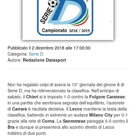
Pubblicato il 2 dicembre 2018 alle 17:00:00
Categoria:
Serie D
Autore:
Redazione Datasport
Non ha regalato colpi di scena la 13° giornata del girone A di
Serie D, ma ha ridimensionato la classifica. Nell’anticipo di
sabato, il
Chieri
si è imposto 1-0 contro la
Folgore
Caratese
:
in una partita che sembrava segnata dall’equilibrio, l’autorete
di
Carrara
è risultata decisiva. Il
Lecco
mantiene la testa della
classifica, battendo
in extremis
un audace
Milano
City
per 0-1
grazie alla rete di
Corna
. La
Sanremese
pareggia 0-0 contro il
Bra
e dunque si presenterà allo scontro diretto di Lecco
indietro di due punti.