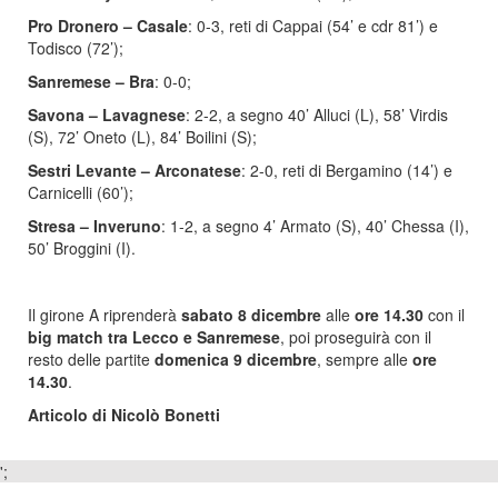
Pro Dronero – Casale
: 0-3, reti di Cappai (54’ e cdr 81’) e
Todisco (72’);
Sanremese – Bra
: 0-0;
Savona – Lavagnese
: 2-2, a segno 40’ Alluci (L), 58’ Virdis
(S), 72’ Oneto (L), 84’ Boilini (S);
Sestri Levante – Arconatese
: 2-0, reti di Bergamino (14’) e
Carnicelli (60’);
Stresa – Inveruno
: 1-2, a segno 4’ Armato (S), 40’ Chessa (I),
50’ Broggini (I).
Il girone A riprenderà
sabato 8 dicembre
alle
ore 14.30
con il
big match tra Lecco e Sanremese
, poi proseguirà con il
resto delle partite
domenica 9 dicembre
, sempre alle
ore
14.30
.
Articolo di Nicolò Bonetti
';