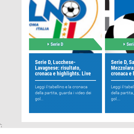
Serie D
Seri
Serie D, Lucchese-
Serie D, S
Lavagnese: risultato,
Mezzolara:
cronaca e highlights. Live
cronaca e 
Leggi il tabellino e la cronaca
Leggi il tabe
della partita, guarda i video dei
della partita
gol...
gol....
';