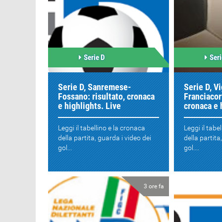
Serie D
Seri
Serie D, Sanremese-
Serie D, V
Fossano: risultato, cronaca
Franciacort
e highlights. Live
cronaca e 
Leggi il tabellino e la cronaca
Leggi il tabe
della partita, guarda i video dei
della partita
gol...
gol....
3 ore fa