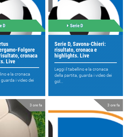
e D
Serie D
rtus
Serie D, Savona-Chieri:
ergamo-Folgore
risultato, cronaca e
risultato, cronaca
highlights. Live
ts. Live
Leggi il tabellino e la cronaca
llino e la cronaca
della partita, guarda i video dei
, guarda i video dei
gol...
3 ore fa
3 ore fa