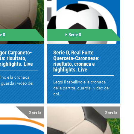
e D
Serie D
igor Carpaneto-
Serie D, Real Forte
a: risultato,
Querceta-Caronnese:
highlights. Live
risultato, cronaca e
highlights. Live
llino e la cronaca
Leggi il tabellino e la cronaca
, guarda i video dei
della partita, guarda i video dei
gol...
3 ore fa
3 ore fa