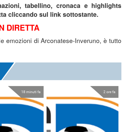
azioni, tabellino, cronaca e highlights
etta cliccando sul link sottostante.
N DIRETTA
 le emozioni di Arconatese-Inveruno, è tutto
18 minuti fa
2 ore fa