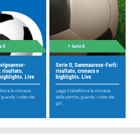
e D
Serie D
avignanese-
Serie D, Sammaurese-Forlì:
 risultato,
risultato, cronaca e
highlights. Live
highlights. Live
llino e la cronaca
Leggi il tabellino e la cronaca
, guarda i video dei
della partita, guarda i video dei
gol....