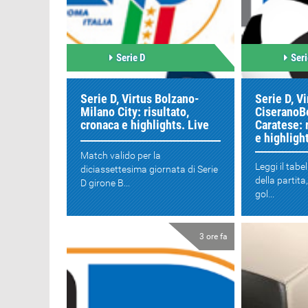
Serie D
Seri
Serie D, Virtus Bolzano-
Serie D, Vi
Milano City: risultato,
CiseranoB
cronaca e highlights. Live
Caratese: 
e highligh
Match valido per la
Leggi il tabe
diciassettesima giornata di Serie
della partita
D girone B...
gol...
3 ore fa