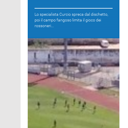
Lo specialista Curcio spreca dal dischetto,
poi il campo fangoso limita il gioco dei
rossoneri...