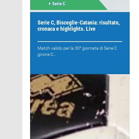
Serie C
Serie C, Bisceglie-Catania: risultato,
cronaca e highlights. Live
Match valido per la 30° giornata di Serie C
girone C...