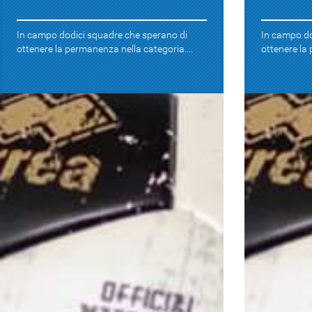
In campo dodici squadre che sperano di
In campo do
ottenere la permanenza nella categoria....
ottenere la 