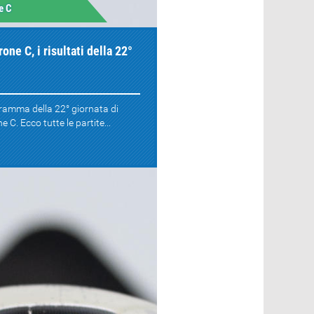
e C
rone C, i risultati della 22°
gramma della 22° giornata di
e C. Ecco tutte le partite...