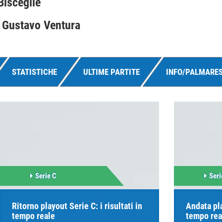
Bisceglie
 Gustavo Ventura
STATISTICHE
ULTIME PARTITE
INFO/PALMARE
Serie C
Seri
Ritorno playout Serie C: i risultati in
Andata pla
tempo reale
tempo rea