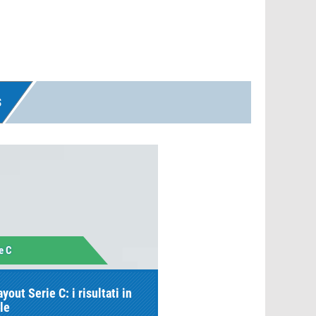
S
e C
yout Serie C: i risultati in
le