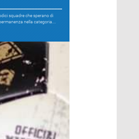
dici squadre che sperano di
permanenza nella categoria....