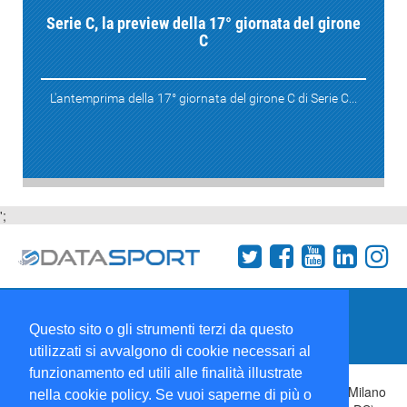
Serie C, la preview della 17° giornata del girone
C
L'antemprima della 17° giornata del girone C di Serie C...
';
Termini e condizioni
Chi siamo
Network
Questo sito o gli strumenti terzi da questo
Collabora con noi
utilizzati si avvalgono di cookie necessari al
funzionamento ed utili alle finalità illustrate
Copyright 1995-2026 ©
Wise Srl
Via Palmanova 8 20132 Milano
nella cookie policy. Se vuoi saperne di più o