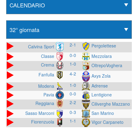
2-1
Pergolettese
Calvina Sport
0-0
Classe
Mezzolara
1-0
Crema
OltrepoVoghera
4-2
Fanfulla
Axys Zola
1-0
Adrense
Modena
0-0
Pavia
Lentigione
2-2
Reggiana
Ciliverghe Mazzano
0-3
Sasso Marconi
San Marino
1-1
Fiorenzuola
Vigor Carpaneto