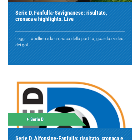
Serie D, Fanfulla-Savignanese: risultato,
cronaca e highlights. Live
Leggi il tabellino e la cronaca della partita, guarda i video
dei gol....
Serie D
Serie D, Alfonsine-Fanfulla: risultato, cronaca e