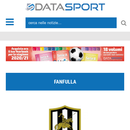
*/
FANFULLA