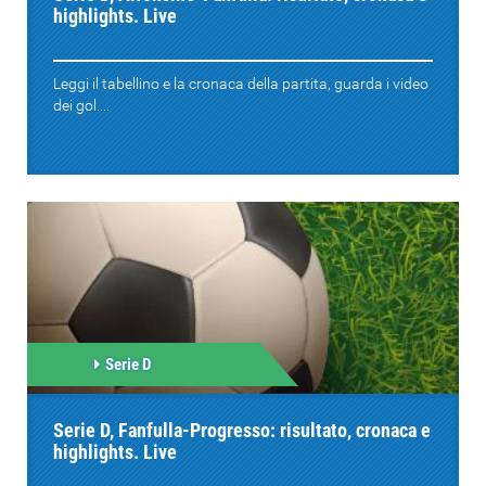
highlights. Live
Leggi il tabellino e la cronaca della partita, guarda i video
dei gol....
Serie D
Serie D, Fanfulla-Progresso: risultato, cronaca e
highlights. Live