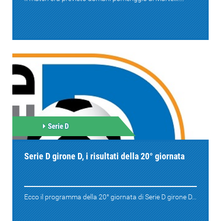
Serie D
Serie D girone D, i risultati della 20° giornata
Ecco il programma della 20° giornata di Serie D girone D...