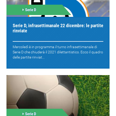
Serie D
Serie D, infrasettimanale 22 dicembre: le partite
rinviate
Mercoledì è in programma il turno infrasettimanale di
Serie D che chiuderà il 2021 dilettantistico. Ecco il quadro
delle partite rinviat...
Serie D