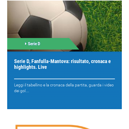
Serie D
Serie D, Fanfulla-Mantova: risultato, cronaca e
highlights. Live
Leggi il tabellino e la cronaca della partita, guarda i video
dei gol....