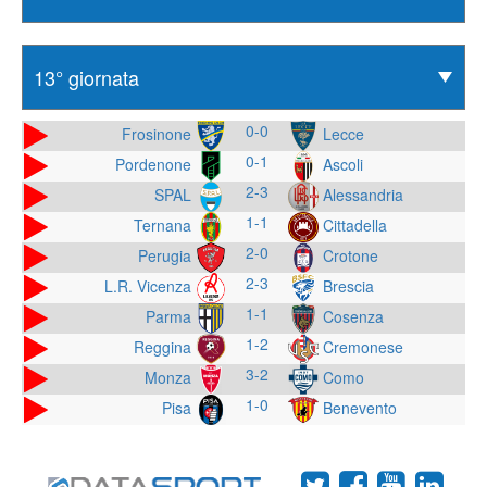
0-0
Frosinone
Lecce
0-1
Pordenone
Ascoli
2-3
SPAL
Alessandria
1-1
Ternana
Cittadella
2-0
Perugia
Crotone
2-3
L.R. Vicenza
Brescia
1-1
Parma
Cosenza
1-2
Reggina
Cremonese
3-2
Monza
Como
1-0
Pisa
Benevento