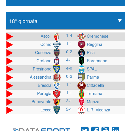
1-4
Ascoli
Cremonese
1-1
Como
Reggina
0-2
Cosenza
Pisa
4-1
Crotone
Pordenone
4-0
Frosinone
SPAL
0-2
Alessandria
Parma
1-1
Brescia
Cittadella
1-1
Perugia
Ternana
3-1
Benevento
Monza
2-1
Lecce
L.R. Vicenza