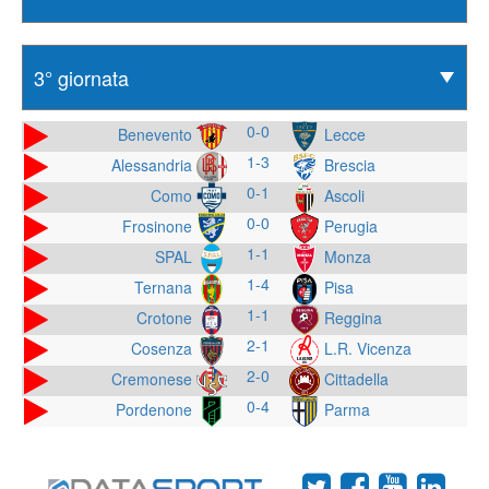
0-0
Benevento
Lecce
1-3
Alessandria
Brescia
0-1
Como
Ascoli
0-0
Frosinone
Perugia
1-1
SPAL
Monza
1-4
Ternana
Pisa
1-1
Crotone
Reggina
2-1
Cosenza
L.R. Vicenza
2-0
Cremonese
Cittadella
0-4
Pordenone
Parma