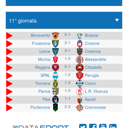
0-1
Benevento
Brescia
2-1
Frosinone
Crotone
3-1
Lecce
Cosenza
1-0
Monza
Alessandria
0-1
Reggina
Cittadella
1-2
SPAL
Perugia
1-2
Ternana
Como
1-0
Parma
L.R. Vicenza
1-1
Pisa
Ascoli
2-2
Pordenone
Cremonese