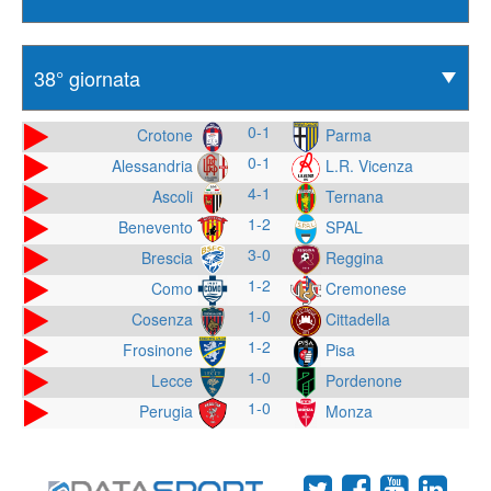
0-1
Crotone
Parma
0-1
Alessandria
L.R. Vicenza
4-1
Ascoli
Ternana
1-2
Benevento
SPAL
3-0
Brescia
Reggina
1-2
Como
Cremonese
1-0
Cosenza
Cittadella
1-2
Frosinone
Pisa
1-0
Lecce
Pordenone
1-0
Perugia
Monza