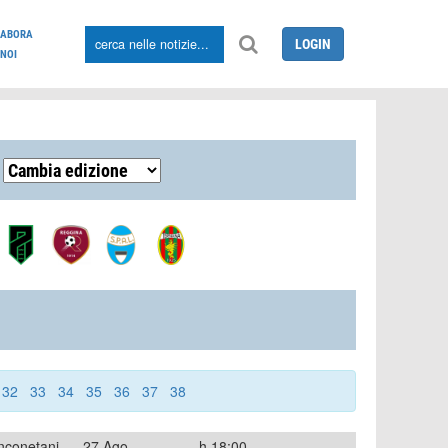
LABORA
LOGIN
NOI
32
33
34
35
36
37
38
nconetani
27 Ago
h.18:00