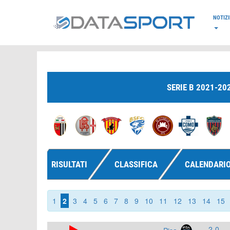
*/
NOTIZI
SERIE B 2021-20
RISULTATI
CLASSIFICA
CALENDARI
1
2
3
4
5
6
7
8
9
10
11
12
13
14
15
2-0