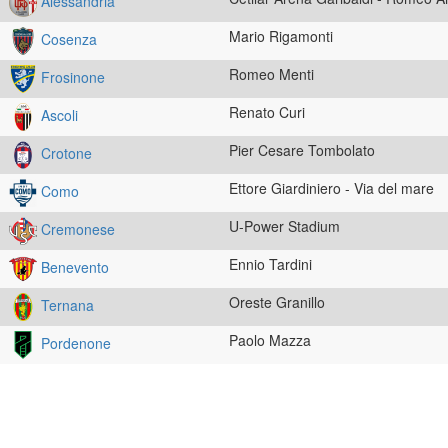
Alessandria
Mario Rigamonti
Cosenza
Romeo Menti
Frosinone
Renato Curi
Ascoli
Pier Cesare Tombolato
Crotone
Ettore Giardiniero - Via del mare
Como
U-Power Stadium
Cremonese
Ennio Tardini
Benevento
Oreste Granillo
Ternana
Paolo Mazza
Pordenone