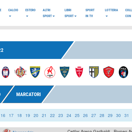
E
CALCIO
ESTERO
ALTRI
LIBRI
SPORT
LOTTERIA
COL
SPORT
SPORT
IN TV
CON 
22
O
MARCATORI
16
17
18
19
20
21
22
23
24
25
26
27
28
29
30
31
Cetilar Arena Garibaldi - Romeo A