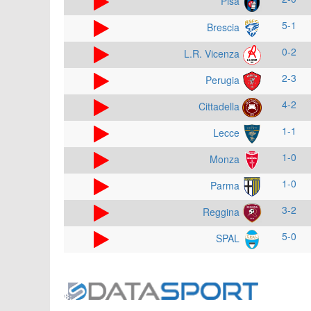
Pisa
5-1
Brescia
0-2
L.R. Vicenza
2-3
Perugia
4-2
Cittadella
1-1
Lecce
1-0
Monza
1-0
Parma
3-2
Reggina
5-0
SPAL