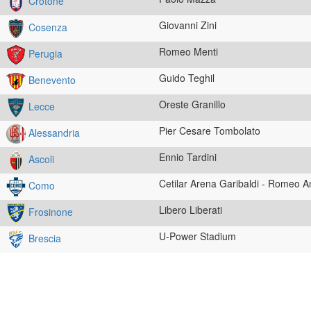
Crotone
Giovanni Zini
Cosenza
Romeo Menti
Perugia
Guido Teghil
Benevento
Oreste Granillo
Lecce
Pier Cesare Tombolato
Alessandria
Ennio Tardini
Ascoli
Cetilar Arena Garibaldi - Romeo A
Como
Libero Liberati
Frosinone
U-Power Stadium
Brescia