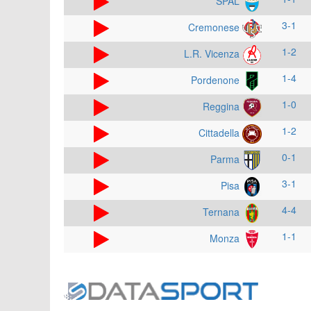
SPAL
3-1
Cremonese
1-2
L.R. Vicenza
1-4
Pordenone
1-0
Reggina
1-2
Cittadella
0-1
Parma
3-1
Pisa
4-4
Ternana
1-1
Monza