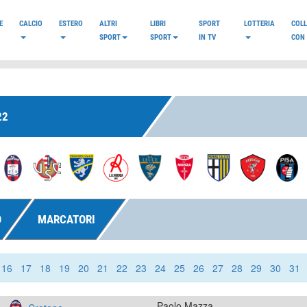
E
CALCIO
ESTERO
ALTRI
LIBRI
SPORT
LOTTERIA
COL
SPORT
SPORT
IN TV
CON 
22
O
MARCATORI
16
17
18
19
20
21
22
23
24
25
26
27
28
29
30
31
Paolo Mazza