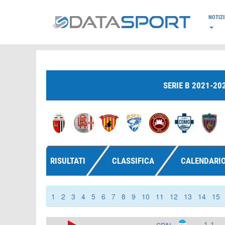
*/
NOTIZI
SERIE B 2021-20
RISULTATI
CLASSIFICA
CALENDARI
1
2
3
4
5
6
7
8
9
10
11
12
13
14
15
1-1