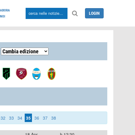
LABORA
LOGIN
NOI
32
33
34
35
36
37
38
18 Apr
h.12:30