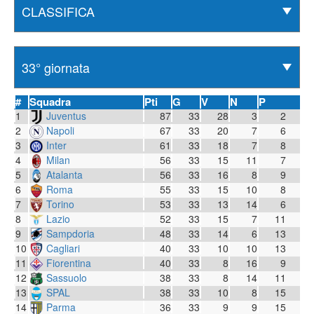
#
Squadra
Pti
G
V
N
P
1
Juventus
87
33
28
3
2
2
Napoli
67
33
20
7
6
3
Inter
61
33
18
7
8
4
Milan
56
33
15
11
7
5
Atalanta
56
33
16
8
9
6
Roma
55
33
15
10
8
7
Torino
53
33
13
14
6
8
Lazio
52
33
15
7
11
9
Sampdoria
48
33
14
6
13
10
Cagliari
40
33
10
10
13
11
Fiorentina
40
33
8
16
9
12
Sassuolo
38
33
8
14
11
13
SPAL
38
33
10
8
15
14
Parma
36
33
9
9
15