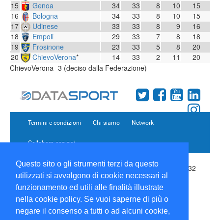
15
Genoa
34
33
8
10
15
16
Bologna
34
33
8
10
15
17
Udinese
33
33
8
9
16
18
Empoli
29
33
7
8
18
19
Frosinone
23
33
5
8
20
20
ChievoVerona
*
14
33
2
11
20
ChievoVerona -3 (deciso dalla Federazione)
Termini e condizioni
Chi siamo
Network
Collabora con noi
Questo sito o gli strumenti terzi da questo
Copyright 1995-2026 ©
Wise Srl
Via Palmanova 8 20132
utilizzati si avvalgono di cookie necessari al
Milano Italia - P. IVA 09072090963 | ISSN: 2499-2925
(DataSport DS)
funzionamento ed utili alle finalità illustrate
Informazioni e richieste di pubblicità:
Commerciale
|
nella cookie policy. Se vuoi saperne di più o
Direttore Responsabile:
Sergio Angelo Chiesa
|
negare il consenso a tutti o ad alcuni cookie,
Developed By:
P-Soft