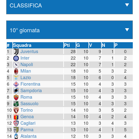
#
Squadra
Pti
G
V
N
P
1
Juventus
28
10
9
1
0
2
Inter
22
10
7
1
2
3
Napoli
22
10
7
1
2
4
Milan
18
10
5
3
2
5
Lazio
18
10
6
0
4
6
Fiorentina
15
10
4
3
3
7
Sampdoria
15
10
4
3
3
8
Roma
15
10
4
3
3
9
Sassuolo
15
10
4
3
3
10
Torino
14
10
3
5
2
11
Genoa
14
10
4
2
4
12
Cagliari
13
10
3
4
3
13
Parma
13
10
4
1
5
14
Atalanta
12
10
3
3
4