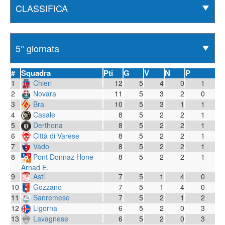
#
Squadra
Pti
G
V
N
P
1
Chieri
12
5
4
0
1
2
Novara
11
5
3
2
0
3
Bra
10
5
3
1
1
4
Casale
8
5
2
2
1
5
Derthona
8
5
2
2
1
6
Città di Varese
8
5
2
2
1
7
Vado
8
5
2
2
1
8
Pont Donnaz Hone
8
5
2
2
1
Arnad E.
9
Asti
7
5
1
4
0
10
Gozzano
7
5
1
4
0
11
Sanremese
7
5
2
1
2
12
Ligorna
6
5
2
0
3
13
Lavagnese
6
5
2
0
3