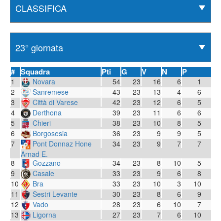
#
Squadra
Pti
G
V
N
P
1
Novara
54
23
16
6
1
2
Sanremese
43
23
13
4
6
3
Città di Varese
42
23
12
6
5
4
Derthona
39
23
11
6
6
5
Chieri
38
23
10
8
5
6
Borgosesia
36
23
9
9
5
7
Pont Donnaz Hone
34
23
9
7
7
Arnad E.
8
Gozzano
34
23
8
10
5
9
Casale
33
23
9
6
8
10
Bra
33
23
10
3
10
11
Sestri Levante
30
23
8
6
9
12
Vado
28
23
6
10
7
13
Ligorna
27
23
7
6
10