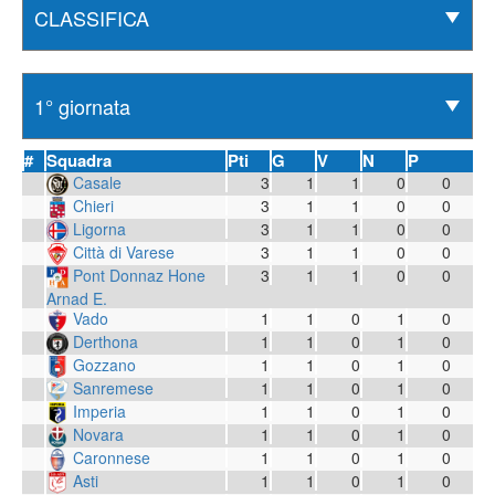
#
Squadra
Pti
G
V
N
P
Casale
3
1
1
0
0
Chieri
3
1
1
0
0
Ligorna
3
1
1
0
0
Città di Varese
3
1
1
0
0
Pont Donnaz Hone
3
1
1
0
0
Arnad E.
Vado
1
1
0
1
0
Derthona
1
1
0
1
0
Gozzano
1
1
0
1
0
Sanremese
1
1
0
1
0
Imperia
1
1
0
1
0
Novara
1
1
0
1
0
Caronnese
1
1
0
1
0
Asti
1
1
0
1
0