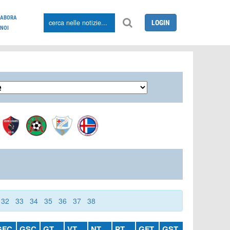
LABORA
LOGIN
NOI
32
33
34
35
36
37
38
GFC
GSC
GT
VT
NT
PT
GFT
GST