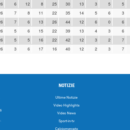
26
6
12
8
25
30
13
3
5
5
26
7
8
11
22
35
14
5
6
3
26
7
6
13
26
44
12
6
0
6
26
5
6
15
22
39
13
4
3
6
26
5
5
16
22
42
12
3
2
7
26
3
6
17
16
40
12
2
3
7
NOTIZIE
.
Ultime Notizie
Video Highlights
ti
Video News
.
Sport-in-tv
Calciomercato