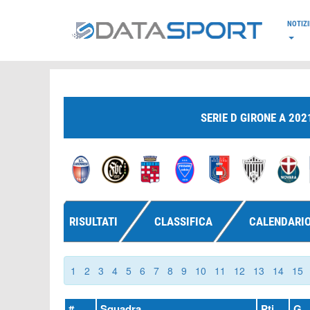
*/
NOTIZI
SERIE D GIRONE A 202
RISULTATI
CLASSIFICA
CALENDARI
1
2
3
4
5
6
7
8
9
10
11
12
13
14
15
#
Squadra
Pti
G