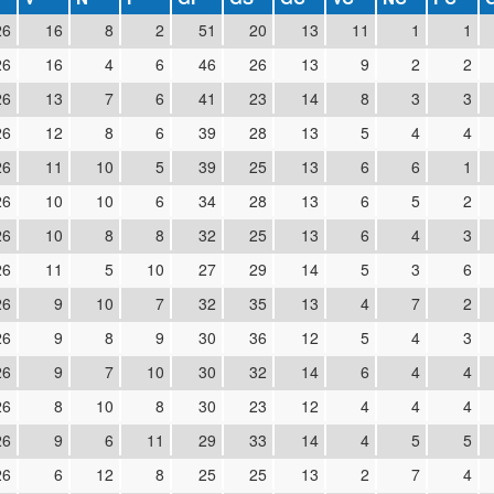
26
16
8
2
51
20
13
11
1
1
26
16
4
6
46
26
13
9
2
2
26
13
7
6
41
23
14
8
3
3
26
12
8
6
39
28
13
5
4
4
26
11
10
5
39
25
13
6
6
1
26
10
10
6
34
28
13
6
5
2
26
10
8
8
32
25
13
6
4
3
26
11
5
10
27
29
14
5
3
6
26
9
10
7
32
35
13
4
7
2
26
9
8
9
30
36
12
5
4
3
26
9
7
10
30
32
14
6
4
4
26
8
10
8
30
23
12
4
4
4
26
9
6
11
29
33
14
4
5
5
26
6
12
8
25
25
13
2
7
4