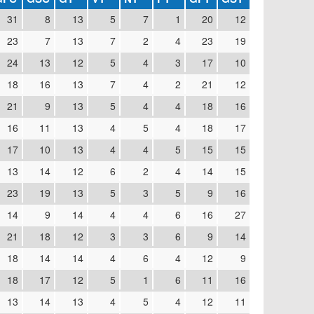
31
8
13
5
7
1
20
12
23
7
13
7
2
4
23
19
24
13
12
5
4
3
17
10
18
16
13
7
4
2
21
12
21
9
13
5
4
4
18
16
16
11
13
4
5
4
18
17
17
10
13
4
4
5
15
15
13
14
12
6
2
4
14
15
23
19
13
5
3
5
9
16
14
9
14
4
4
6
16
27
21
18
12
3
3
6
9
14
18
14
14
4
6
4
12
9
18
17
12
5
1
6
11
16
13
14
13
4
5
4
12
11