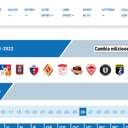
E
CALCIO
ESTERO
ALTRI
LIBRI
SPORT
LOTTERIA
COL
SPORT
SPORT
IN TV
CON 
1-2022
O
16
17
18
19
20
21
22
23
24
25
26
27
28
29
30
31
V
N
P
GF
GS
GC
VC
NC
PC