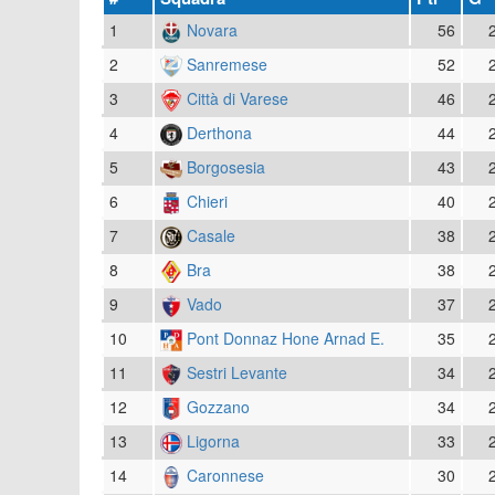
1
Novara
56
2
Sanremese
52
3
Città di Varese
46
4
Derthona
44
5
Borgosesia
43
6
Chieri
40
7
Casale
38
8
Bra
38
9
Vado
37
10
Pont Donnaz Hone Arnad E.
35
11
Sestri Levante
34
12
Gozzano
34
13
Ligorna
33
14
Caronnese
30