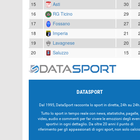
15
Asti
30
16
RG Ticino
29
17
Fossano
27
18
Imperia
21
19
Lavagnese
20
20
Saluzzo
15
DATASPORT
Dal 1995, DataSport racconta lo sport in diretta, 24h su 24h
Tutto lo sport in tempo reale con news, statistiche, pagelle,
video, audio e commenti per far vivere le emozioni degli even
sportivi in ogni dettaglio. Da oltre 20 anni il punto di
riferimento per gli appassionati di ogni sport, non solo calcio