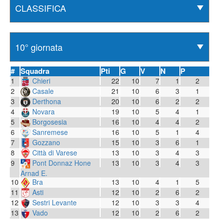
#
Squadra
Pti
G
V
N
P
1
Chieri
22
10
7
1
2
2
Casale
21
10
6
3
1
3
Derthona
20
10
6
2
2
4
Novara
19
10
5
4
1
5
Borgosesia
16
10
4
4
2
6
Sanremese
16
10
5
1
4
7
Gozzano
15
10
3
6
1
8
Città di Varese
13
10
3
4
3
9
Pont Donnaz Hone
13
10
3
4
3
Arnad E.
10
Bra
13
10
4
1
5
11
Asti
12
10
2
6
2
12
Sestri Levante
12
10
3
3
4
13
Vado
12
10
2
6
2