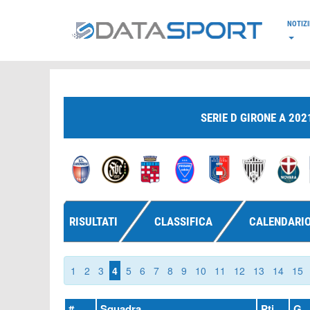
*/
NOTIZI
SERIE D GIRONE A 202
RISULTATI
CLASSIFICA
CALENDARI
1
2
3
4
5
6
7
8
9
10
11
12
13
14
15
#
Squadra
Pti
G