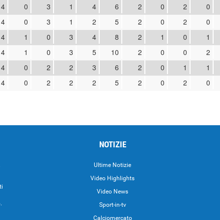
4
0
3
1
4
6
2
0
2
0
4
0
3
1
2
5
2
0
2
0
4
1
0
3
4
8
2
1
0
1
4
1
0
3
5
10
2
0
0
2
4
0
2
2
3
6
2
0
1
1
4
0
2
2
2
5
2
0
2
0
NOTIZIE
.
Ultime Notizie
Video Highlights
ti
Video News
.
Sport-in-tv
Calciomercato