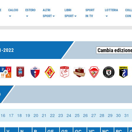
E
CALCIO
ESTERO
ALTRI
LIBRI
SPORT
LOTTERIA
COL
SPORT
SPORT
IN TV
CON 
1-2022
O
16
17
18
19
20
21
22
23
24
25
26
27
28
29
30
31
V
N
P
GF
GS
GC
VC
NC
PC