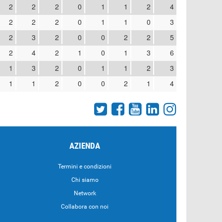
2
2
2
0
1
1
2
4
2
2
2
0
1
1
0
3
2
3
2
0
0
2
2
5
2
4
2
1
0
1
3
6
1
3
2
0
1
1
2
3
1
1
2
0
0
2
1
4
AZIENDA
Termini e condizioni
Chi siamo
Network
Collabora con noi