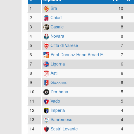
1
Bra
10
2
Chieri
9
3
Casale
8
4
Novara
8
5
Città di Varese
7
6
Pont Donnaz Hone Arnad E.
7
7
Ligorna
6
8
Asti
6
9
Gozzano
6
10
Derthona
5
11
Vado
5
12
Imperia
4
13
Sanremese
4
14
Sestri Levante
4