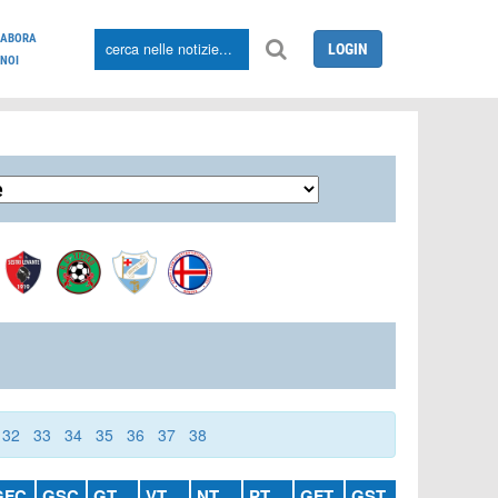
LABORA
LOGIN
NOI
32
33
34
35
36
37
38
GFC
GSC
GT
VT
NT
PT
GFT
GST