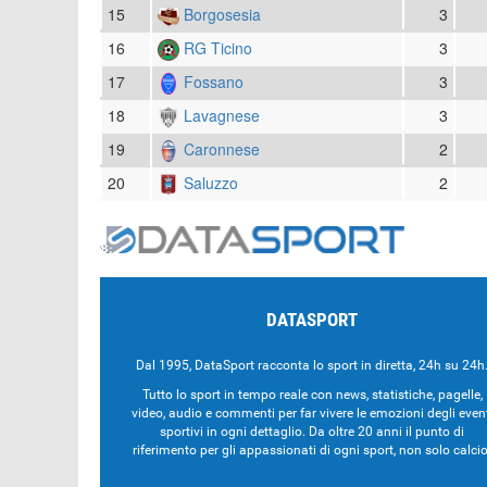
15
Borgosesia
3
16
RG Ticino
3
17
Fossano
3
18
Lavagnese
3
19
Caronnese
2
20
Saluzzo
2
DATASPORT
Dal 1995, DataSport racconta lo sport in diretta, 24h su 24h
Tutto lo sport in tempo reale con news, statistiche, pagelle,
video, audio e commenti per far vivere le emozioni degli even
sportivi in ogni dettaglio. Da oltre 20 anni il punto di
riferimento per gli appassionati di ogni sport, non solo calcio