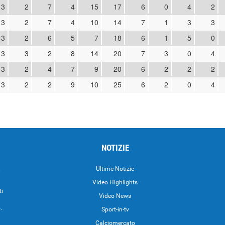
13
2
7
4
15
17
6
0
4
2
13
2
7
4
10
14
7
1
3
3
13
2
6
5
7
18
6
1
5
0
13
3
2
8
14
20
7
3
0
4
13
2
4
7
9
20
6
2
2
2
13
2
2
9
10
25
6
2
0
4
NOTIZIE
.
Ultime Notizie
Video Highlights
ti
Video News
.
Sport-in-tv
Calciomercato