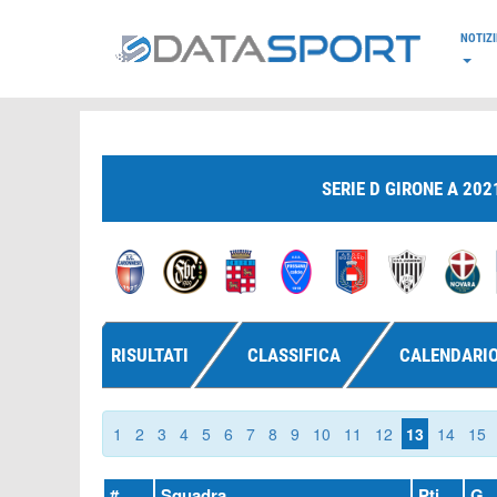
*/
NOTIZI
SERIE D GIRONE A 202
RISULTATI
CLASSIFICA
CALENDARI
1
2
3
4
5
6
7
8
9
10
11
12
13
14
15
#
Squadra
Pti
G