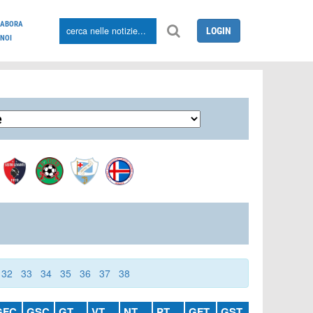
LABORA
LOGIN
NOI
32
33
34
35
36
37
38
GFC
GSC
GT
VT
NT
PT
GFT
GST