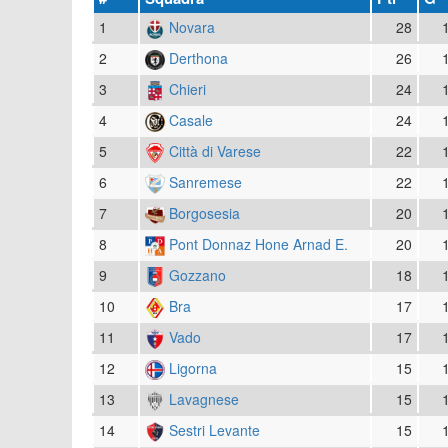
1
Novara
28
2
Derthona
26
3
Chieri
24
4
Casale
24
5
Città di Varese
22
6
Sanremese
22
7
Borgosesia
20
8
Pont Donnaz Hone Arnad E.
20
9
Gozzano
18
10
Bra
17
11
Vado
17
12
Ligorna
15
13
Lavagnese
15
14
Sestri Levante
15