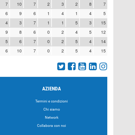
7
10
7
2
3
2
8
7
6
9
6
1
4
1
4
5
4
3
7
1
1
5
3
15
9
8
6
0
2
4
5
12
5
6
7
0
2
5
4
14
6
10
7
0
2
5
4
15
AZIENDA
Termini e condizioni
Chi siamo
Network
Collabora con noi