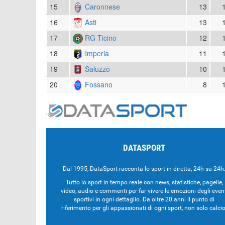
15
Caronnese
13
16
Asti
13
17
RG Ticino
12
18
Imperia
11
19
Saluzzo
10
20
Fossano
8
DATASPORT
Dal 1995, DataSport racconta lo sport in diretta, 24h su 24h
Tutto lo sport in tempo reale con news, statistiche, pagelle,
video, audio e commenti per far vivere le emozioni degli even
sportivi in ogni dettaglio. Da oltre 20 anni il punto di
riferimento per gli appassionati di ogni sport, non solo calcio