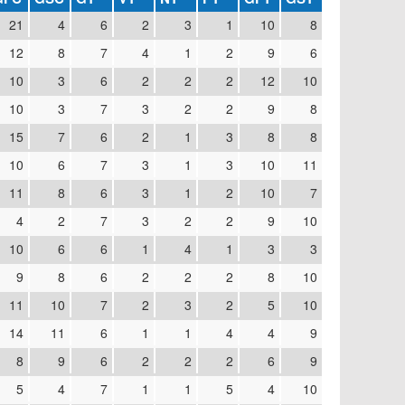
21
4
6
2
3
1
10
8
12
8
7
4
1
2
9
6
10
3
6
2
2
2
12
10
10
3
7
3
2
2
9
8
15
7
6
2
1
3
8
8
10
6
7
3
1
3
10
11
11
8
6
3
1
2
10
7
4
2
7
3
2
2
9
10
10
6
6
1
4
1
3
3
9
8
6
2
2
2
8
10
11
10
7
2
3
2
5
10
14
11
6
1
1
4
4
9
8
9
6
2
2
2
6
9
5
4
7
1
1
5
4
10