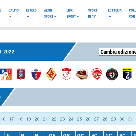
E
CALCIO
ESTERO
ALTRI
LIBRI
SPORT
LOTTERIA
COL
SPORT
SPORT
IN TV
CON 
1-2022
O
16
17
18
19
20
21
22
23
24
25
26
27
28
29
30
31
V
N
P
GF
GS
GC
VC
NC
PC