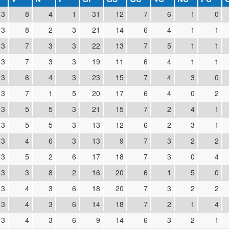
13
8
4
1
31
12
7
6
1
0
13
8
2
3
21
14
6
4
1
1
13
7
3
3
22
13
7
5
1
1
13
7
3
3
19
11
6
4
1
1
13
6
4
3
23
15
7
4
3
0
13
7
1
5
20
17
6
4
0
2
13
5
5
3
21
15
7
2
4
1
13
5
5
3
13
12
6
2
3
1
13
4
6
3
13
9
7
3
2
2
13
5
2
6
17
18
7
3
0
4
13
3
8
2
16
20
6
1
5
0
13
4
3
6
18
20
7
3
2
2
13
4
3
6
14
18
7
2
1
4
13
4
3
6
9
14
6
3
2
1