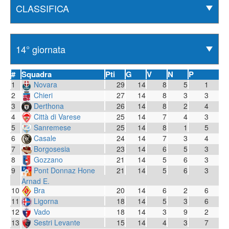
#
Squadra
Pti
G
V
N
P
1
Novara
29
14
8
5
1
2
Chieri
27
14
8
3
3
3
Derthona
26
14
8
2
4
4
Città di Varese
25
14
7
4
3
5
Sanremese
25
14
8
1
5
6
Casale
24
14
7
3
4
7
Borgosesia
23
14
6
5
3
8
Gozzano
21
14
5
6
3
9
Pont Donnaz Hone
21
14
5
6
3
Arnad E.
10
Bra
20
14
6
2
6
11
Ligorna
18
14
5
3
6
12
Vado
18
14
3
9
2
13
Sestri Levante
15
14
4
3
7