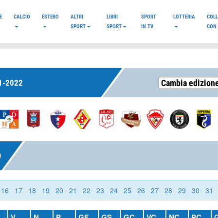
E
CALCIO
ESTERO
ALTRI
LIBRI
SPORT
LOTTERIA
COL
SPORT
SPORT
IN TV
CON 
1-2022
O
16
17
18
19
20
21
22
23
24
25
26
27
28
29
30
31
V
N
P
GF
GS
GC
VC
NC
PC