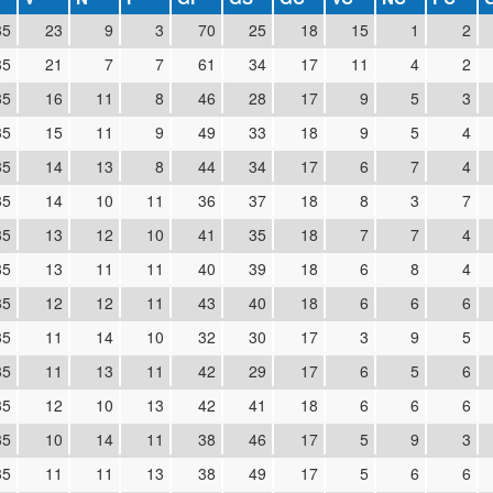
35
23
9
3
70
25
18
15
1
2
35
21
7
7
61
34
17
11
4
2
35
16
11
8
46
28
17
9
5
3
35
15
11
9
49
33
18
9
5
4
35
14
13
8
44
34
17
6
7
4
35
14
10
11
36
37
18
8
3
7
35
13
12
10
41
35
18
7
7
4
35
13
11
11
40
39
18
6
8
4
35
12
12
11
43
40
18
6
6
6
35
11
14
10
32
30
17
3
9
5
35
11
13
11
42
29
17
6
5
6
35
12
10
13
42
41
18
6
6
6
35
10
14
11
38
46
17
5
9
3
35
11
11
13
38
49
17
5
6
6