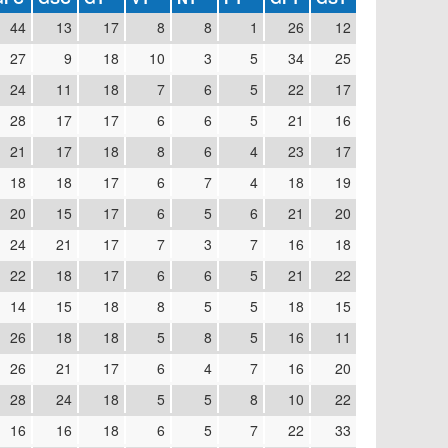
44
13
17
8
8
1
26
12
27
9
18
10
3
5
34
25
24
11
18
7
6
5
22
17
28
17
17
6
6
5
21
16
21
17
18
8
6
4
23
17
18
18
17
6
7
4
18
19
20
15
17
6
5
6
21
20
24
21
17
7
3
7
16
18
22
18
17
6
6
5
21
22
14
15
18
8
5
5
18
15
26
18
18
5
8
5
16
11
26
21
17
6
4
7
16
20
28
24
18
5
5
8
10
22
16
16
18
6
5
7
22
33