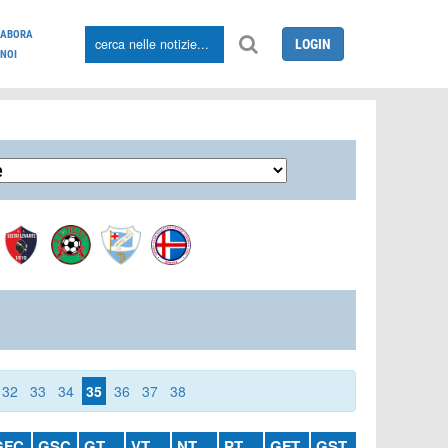
LABORA
LOGIN
NOI
32
33
34
35
36
37
38
GFC
GSC
GT
VT
NT
PT
GFT
GST