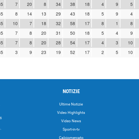
35
7
20
8
34
38
18
4
9
5
35
8
14
13
29
43
18
5
9
4
35
10
7
18
32
58
17
8
1
8
35
7
8
20
31
50
18
5
4
9
35
7
8
20
28
54
17
4
3
10
35
3
9
23
19
52
17
2
5
10
NOTIZIE
.
Ultime Notizie
Video Highlights
ti
Video News
.
Sport-in-tv
Calciomercato