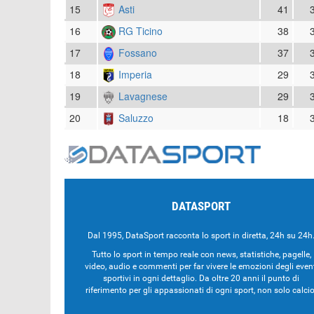
15
Asti
41
16
RG Ticino
38
17
Fossano
37
18
Imperia
29
19
Lavagnese
29
20
Saluzzo
18
DATASPORT
Dal 1995, DataSport racconta lo sport in diretta, 24h su 24h
Tutto lo sport in tempo reale con news, statistiche, pagelle,
video, audio e commenti per far vivere le emozioni degli even
sportivi in ogni dettaglio. Da oltre 20 anni il punto di
riferimento per gli appassionati di ogni sport, non solo calcio