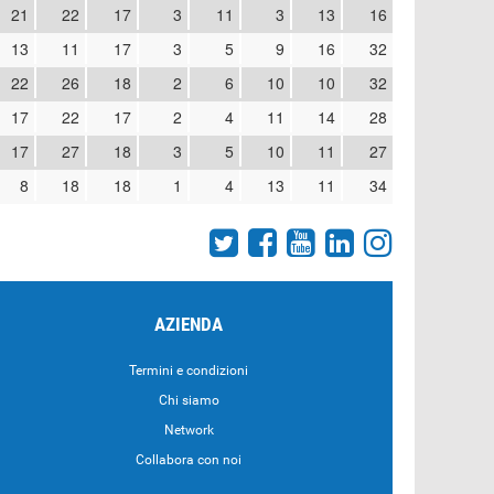
21
22
17
3
11
3
13
16
13
11
17
3
5
9
16
32
22
26
18
2
6
10
10
32
17
22
17
2
4
11
14
28
17
27
18
3
5
10
11
27
8
18
18
1
4
13
11
34
AZIENDA
Termini e condizioni
Chi siamo
Network
Collabora con noi