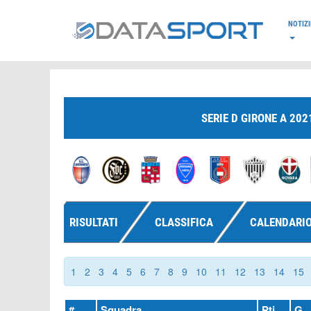
*/
NOTIZI
SERIE D GIRONE A 202
RISULTATI
CLASSIFICA
CALENDARI
1
2
3
4
5
6
7
8
9
10
11
12
13
14
15
#
Squadra
Pti
G