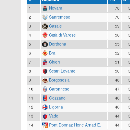
1
Novara
78
2
Sanremese
70
3
Casale
59
4
Città di Varese
56
5
Derthona
55
6
Bra
52
7
Chieri
51
8
Sestri Levante
50
9
Borgosesia
48
10
Caronnese
47
11
Gozzano
46
12
Ligorna
46
13
Vado
44
14
Pont Donnaz Hone Arnad E.
44