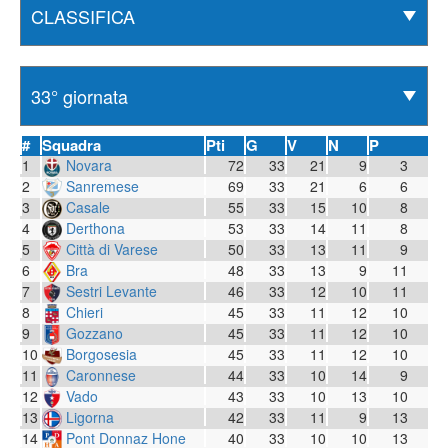
#
Squadra
Pti
G
V
N
P
1
Novara
72
33
21
9
3
2
Sanremese
69
33
21
6
6
3
Casale
55
33
15
10
8
4
Derthona
53
33
14
11
8
5
Città di Varese
50
33
13
11
9
6
Bra
48
33
13
9
11
7
Sestri Levante
46
33
12
10
11
8
Chieri
45
33
11
12
10
9
Gozzano
45
33
11
12
10
10
Borgosesia
45
33
11
12
10
11
Caronnese
44
33
10
14
9
12
Vado
43
33
10
13
10
13
Ligorna
42
33
11
9
13
14
Pont Donnaz Hone
40
33
10
10
13