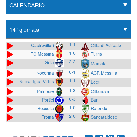
1-1
Castrovillari
Città di Acireale
1-0
FC Messina
Turris
2-2
Gela
Marsala
0-1
Nocerina
ACR Messina
1-1
Nuova Igea Virtus
Locri
1-3
Palmese
Cittanova
0-3
Portici
Bari
1-0
Roccella
Rotonda
2-0
Troina
Sancataldese