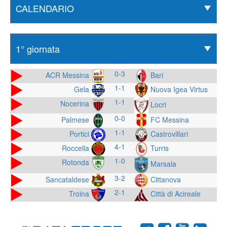
0-3
ACR Messina
Bari
1-1
Gela
Nuova Igea Virtus
1-1
Nocerina
Locri
0-0
Palmese
FC Messina
1-1
Portici
Castrovillari
4-1
Roccella
Turris
1-0
Rotonda
Marsala
3-2
Sancataldese
Cittanova
2-1
Troina
Città di Acireale