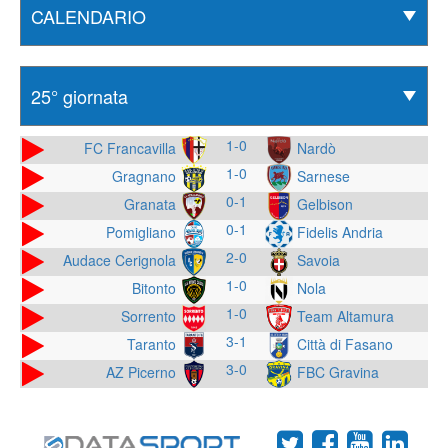
1-0
FC Francavilla
Nardò
1-0
Gragnano
Sarnese
0-1
Granata
Gelbison
0-1
Pomigliano
Fidelis Andria
2-0
Audace Cerignola
Savoia
1-0
Bitonto
Nola
1-0
Sorrento
Team Altamura
3-1
Taranto
Città di Fasano
3-0
AZ Picerno
FBC Gravina