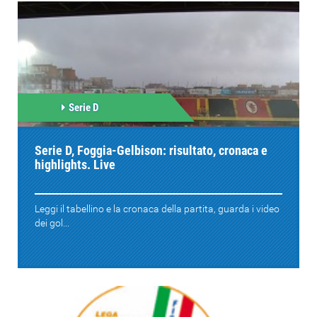
Serie D
Serie D, Foggia-Gelbison: risultato, cronaca e
highlights. Live
Leggi il tabellino e la cronaca della partita, guarda i video
dei gol...