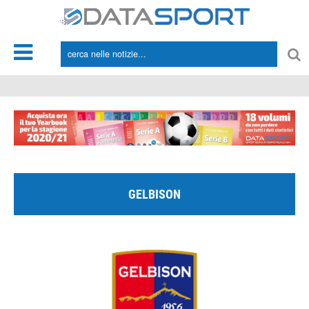
*/
GELBISON