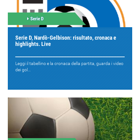
Serie D
Serie D, Nardò-Gelbison: risultato, cronaca e
highlights. Live
Leggi il tabellino e la cronaca della partita, guarda i video
dei gol...