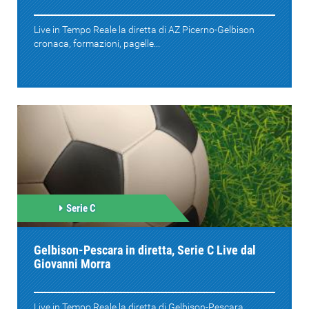
Live in Tempo Reale la diretta di AZ Picerno-Gelbison
cronaca, formazioni, pagelle...
Serie C
Gelbison-Pescara in diretta, Serie C Live dal
Giovanni Morra
Live in Tempo Reale la diretta di Gelbison-Pescara