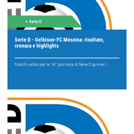
Serie D
Serie D - Gelbison-FC Messina: risultato,
cronaca e highlights
Match valido per la 14° giornata di Serie D girone I...