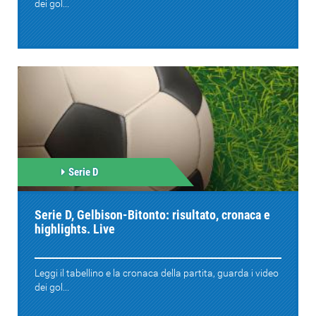
dei gol...
Serie D
Serie D, Gelbison-Bitonto: risultato, cronaca e
highlights. Live
Leggi il tabellino e la cronaca della partita, guarda i video
dei gol...