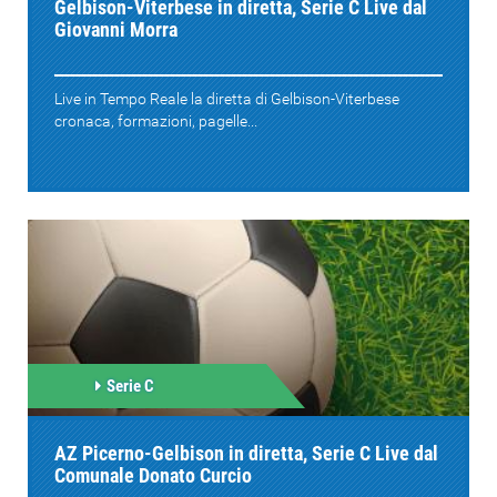
Gelbison-Viterbese in diretta, Serie C Live dal
Giovanni Morra
Live in Tempo Reale la diretta di Gelbison-Viterbese
cronaca, formazioni, pagelle...
Serie C
AZ Picerno-Gelbison in diretta, Serie C Live dal
Comunale Donato Curcio