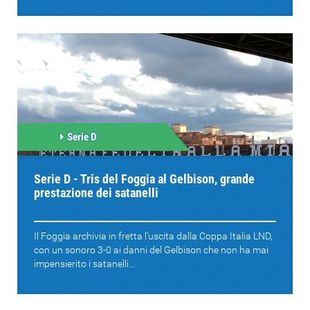
Serie D
Serie D - Tris del Foggia al Gelbison, grande
prestazione dei satanelli
Il Foggia archivia in fretta l'uscita dalla Coppa Italia LND,
con un sonoro 3-0 ai danni del Gelbison che non ha mai
impensierito i satanelli...