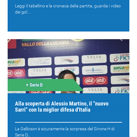
Leggi il tabellino e la cronaca della partita, guarda i video
dei gol....
Serie D
Alla scoperta di Alessio Martino, il "nuovo
Sarri" con la miglior difesa d'Italia
La Gelbison è sicuramente la sorpresa del Girone H di
Serie D...