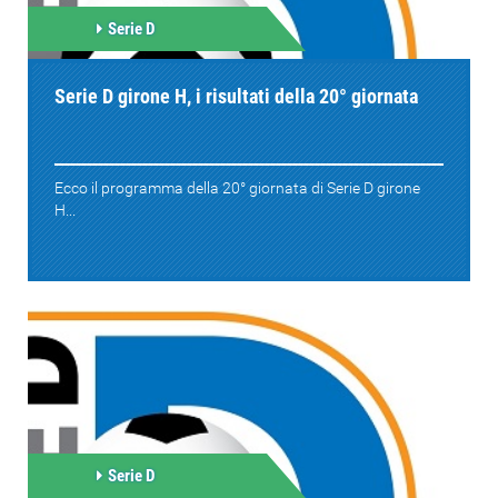
Serie D
Serie D girone H, i risultati della 20° giornata
Ecco il programma della 20° giornata di Serie D girone
H...
Serie D