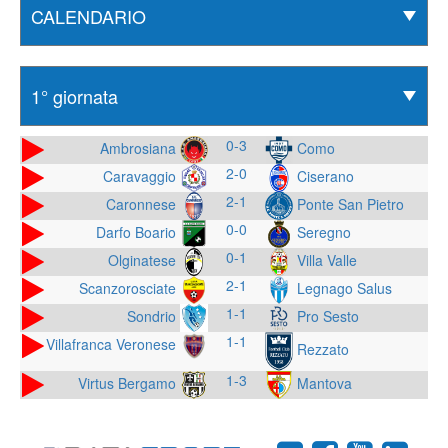
0-3
Ambrosiana
Como
2-0
Caravaggio
Ciserano
2-1
Caronnese
Ponte San Pietro
0-0
Darfo Boario
Seregno
0-1
Olginatese
Villa Valle
2-1
Scanzorosciate
Legnago Salus
1-1
Sondrio
Pro Sesto
1-1
Villafranca Veronese
Rezzato
1-3
Virtus Bergamo
Mantova