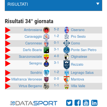
Risultati 34° giornata
5-2
Ambrosiana
Ciserano
1-2
Caravaggio
Pro Sesto
0-1
Caronnese
Como
3-1
Darfo Boario
Ponte San Pietro
4-0
Scanzorosciate
Olginatese
3-1
Seregno
Rezzato
1-2
Sondrio
Legnago Salus
0-0
Villafranca Veronese
Mantova
1-1
Virtus Bergamo
Villa Valle