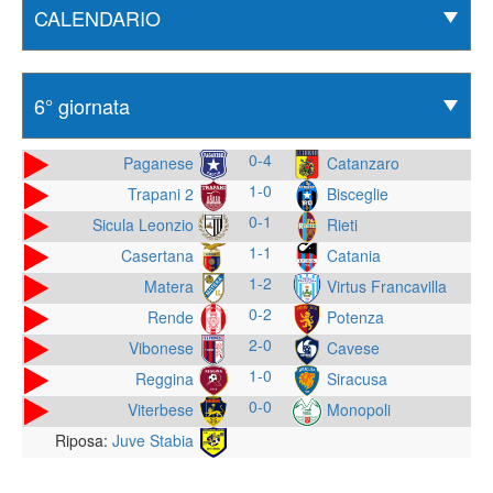
0-4
Paganese
Catanzaro
1-0
Trapani 2
Bisceglie
0-1
Sicula Leonzio
Rieti
1-1
Casertana
Catania
1-2
Matera
Virtus Francavilla
0-2
Rende
Potenza
2-0
Vibonese
Cavese
1-0
Reggina
Siracusa
0-0
Viterbese
Monopoli
Riposa:
Juve Stabia