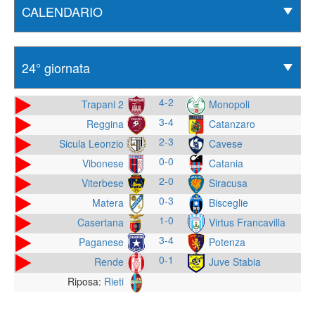
4-2
Trapani 2
Monopoli
3-4
Reggina
Catanzaro
2-3
Sicula Leonzio
Cavese
0-0
Vibonese
Catania
2-0
Viterbese
Siracusa
0-3
Matera
Bisceglie
1-0
Casertana
Virtus Francavilla
3-4
Paganese
Potenza
0-1
Rende
Juve Stabia
Riposa:
Rieti