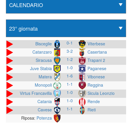
0-1
Bisceglie
Viterbese
3-2
Catanzaro
Casertana
1-2
Siracusa
Trapani 2
1-0
Juve Stabia
Paganese
1-6
Matera
Vibonese
1-1
Monopoli
Reggina
1-0
Virtus Francavilla
Sicula Leonzio
1-0
Catania
Rende
1-1
Cavese
Rieti
Riposa:
Potenza