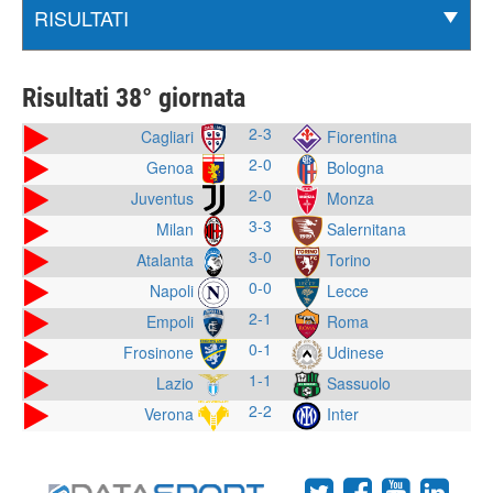
Risultati 38° giornata
2-3
Cagliari
Fiorentina
2-0
Genoa
Bologna
2-0
Juventus
Monza
3-3
Milan
Salernitana
3-0
Atalanta
Torino
0-0
Napoli
Lecce
2-1
Empoli
Roma
0-1
Frosinone
Udinese
1-1
Lazio
Sassuolo
2-2
Verona
Inter