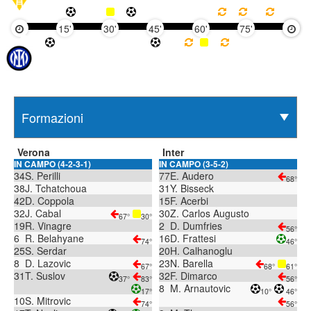
15'
30'
45'
60'
75'
90'
Verona
Inter
IN CAMPO (4-2-3-1)
IN CAMPO (3-5-2)
34
S. Perilli
77
E. Audero
68°
38
J. Tchatchoua
31
Y. Bisseck
42
D. Coppola
15
F. Acerbi
32
J. Cabal
30
Z. Carlos Augusto
67°
30°
19
R. Vinagre
2
D. Dumfries
56°
6
R. Belahyane
16
D. Frattesi
74°
46°
25
S. Serdar
20
H. Calhanoglu
8
D. Lazovic
23
N. Barella
67°
68°
61°
31
T. Suslov
32
F. Dimarco
37°
83°
56°
8
M. Arnautovic
17°
10°
46°
10
S. Mitrovic
74°
56°