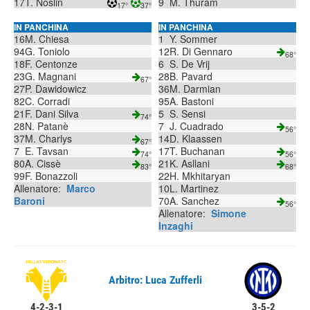
17
T. Noslin
9
M. Thuram
17°
37°
IN PANCHINA
IN PANCHINA
16
M. Chiesa
1
Y. Sommer
94
G. Toniolo
12
R. Di Gennaro
68°
18
F. Centonze
6
S. De Vrij
23
G. Magnani
28
B. Pavard
67°
27
P. Dawidowicz
36
M. Darmian
82
C. Corradi
95
A. Bastoni
21
F. Dani Silva
5
S. Sensi
74°
28
N. Patanè
7
J. Cuadrado
56°
37
M. Charlys
14
D. Klaassen
67°
7
E. Tavsan
17
T. Buchanan
74°
56°
80
A. Cissè
21
K. Asllani
83°
68°
99
F. Bonazzoli
22
H. Mkhitaryan
Allenatore:
Marco
10
L. Martinez
Baroni
70
A. Sanchez
56°
Allenatore:
Simone
Inzaghi
Arbitro: Luca Zufferli
4-2-3-1
3-5-2