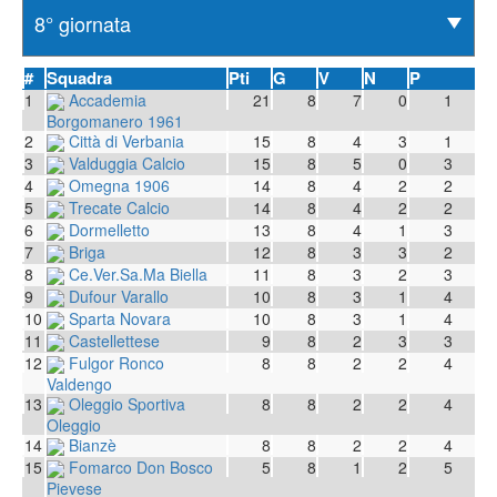
#
Squadra
Pti
G
V
N
P
1
Accademia
21
8
7
0
1
Borgomanero 1961
2
Città di Verbania
15
8
4
3
1
3
Valduggia Calcio
15
8
5
0
3
4
Omegna 1906
14
8
4
2
2
5
Trecate Calcio
14
8
4
2
2
6
Dormelletto
13
8
4
1
3
7
Briga
12
8
3
3
2
8
Ce.Ver.Sa.Ma Biella
11
8
3
2
3
9
Dufour Varallo
10
8
3
1
4
10
Sparta Novara
10
8
3
1
4
11
Castellettese
9
8
2
3
3
12
Fulgor Ronco
8
8
2
2
4
Valdengo
13
Oleggio Sportiva
8
8
2
2
4
Oleggio
14
Bianzè
8
8
2
2
4
15
Fomarco Don Bosco
5
8
1
2
5
Pievese