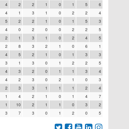
4
2
2
1
0
1
5
6
4
1
3
1
0
2
2
4
5
2
2
1
0
1
5
3
4
0
2
0
0
2
2
5
2
1
3
1
0
2
4
5
2
8
3
2
1
0
6
1
4
5
2
1
0
1
3
3
3
1
3
0
1
2
2
5
4
3
2
0
1
1
3
4
4
2
3
0
2
1
0
3
2
3
3
1
1
1
2
4
1
4
2
1
0
1
4
7
1
10
2
1
1
0
3
2
3
7
3
0
1
2
0
5