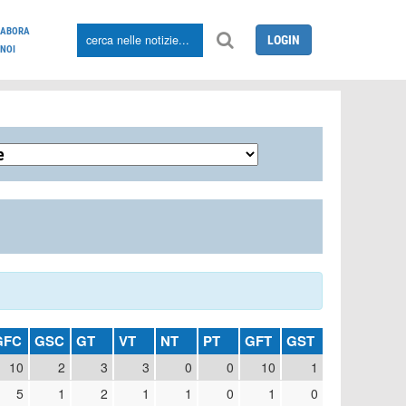
LABORA
LOGIN
NOI
GFC
GSC
GT
VT
NT
PT
GFT
GST
10
2
3
3
0
0
10
1
5
1
2
1
1
0
1
0