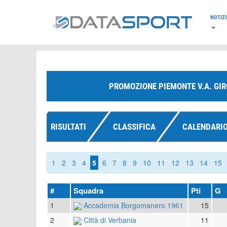
*/
NOTIZI
PROMOZIONE PIEMONTE V.A. GIR
RISULTATI
CLASSIFICA
CALENDARI
1
2
3
4
5
6
7
8
9
10
11
12
13
14
15
#
Squadra
Pti
G
1
Accademia Borgomanero 1961
15
2
Città di Verbania
11