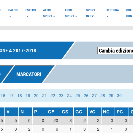
E
CALCIO
ESTERO
ALTRI
LIBRI
SPORT
LOTTERIA
COL
SPORT
SPORT
IN TV
CON 
ONE A 2017-2018
O
MARCATORI
16
17
18
19
20
21
22
23
24
25
26
27
28
29
30
V
N
P
GF
GS
GC
VC
NC
PC
5
5
0
0
20
3
2
2
0
0
5
3
2
0
6
1
3
2
1
0