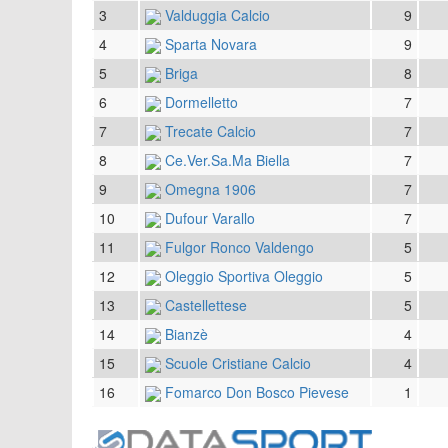
3
Valduggia Calcio
9
4
Sparta Novara
9
5
Briga
8
6
Dormelletto
7
7
Trecate Calcio
7
8
Ce.Ver.Sa.Ma Biella
7
9
Omegna 1906
7
10
Dufour Varallo
7
11
Fulgor Ronco Valdengo
5
12
Oleggio Sportiva Oleggio
5
13
Castellettese
5
14
Bianzè
4
15
Scuole Cristiane Calcio
4
16
Fomarco Don Bosco Pievese
1