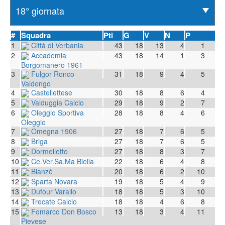
#
Squadra
Pti
G
V
N
P
1
Città di Verbania
43
18
13
4
1
2
Accademia
43
18
14
1
3
Borgomanero 1961
3
Fulgor Ronco
31
18
9
4
5
Valdengo
4
Castellettese
30
18
8
6
4
5
Valduggia Calcio
29
18
9
2
7
6
Oleggio Sportiva
28
18
8
4
6
Oleggio
7
Omegna 1906
27
18
7
6
5
8
Briga
27
18
7
6
5
9
Dormelletto
27
18
8
3
7
10
Ce.Ver.Sa.Ma Biella
22
18
6
4
8
11
Bianzè
20
18
6
2
10
12
Sparta Novara
19
18
5
4
9
13
Dufour Varallo
18
18
5
3
10
14
Trecate Calcio
18
18
4
6
8
15
Fomarco Don Bosco
13
18
3
4
11
Pievese