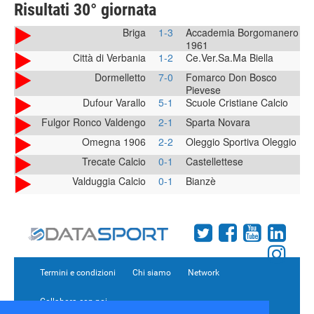
Risultati 30° giornata
Briga
1-3
Accademia Borgomanero
1961
Città di Verbania
1-2
Ce.Ver.Sa.Ma Biella
Dormelletto
7-0
Fomarco Don Bosco
Pievese
Dufour Varallo
5-1
Scuole Cristiane Calcio
Fulgor Ronco Valdengo
2-1
Sparta Novara
Omegna 1906
2-2
Oleggio Sportiva Oleggio
Trecate Calcio
0-1
Castellettese
Valduggia Calcio
0-1
Bianzè
Termini e condizioni
Chi siamo
Network
Collabora con noi