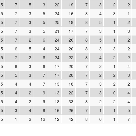
15
7
5
3
22
19
7
3
2
2
15
7
3
5
24
16
8
4
3
1
15
7
3
5
25
18
8
5
1
2
15
7
3
5
21
17
7
3
1
3
15
7
2
6
24
20
8
5
1
2
15
6
5
4
24
20
8
3
3
2
15
7
2
6
24
22
8
4
2
2
15
6
3
6
17
20
7
2
1
4
15
5
3
7
17
20
7
2
2
3
15
4
4
7
13
18
7
3
2
2
15
4
2
9
13
22
7
3
0
4
15
4
2
9
18
33
8
2
2
4
15
3
4
8
16
26
7
1
1
5
15
1
2
12
12
42
8
0
1
7