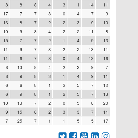
8
8
8
4
3
1
14
11
17
7
7
3
0
4
7
9
16
8
7
2
2
3
9
10
10
9
8
4
2
2
11
8
15
7
7
2
1
4
9
13
11
9
7
3
2
2
13
11
11
6
7
3
0
4
13
16
8
13
8
4
2
2
9
7
8
9
8
3
1
4
9
11
6
6
8
1
2
5
7
12
6
9
8
1
2
5
7
13
10
13
7
2
0
5
8
20
9
15
8
2
3
3
7
11
7
25
7
1
1
5
5
17