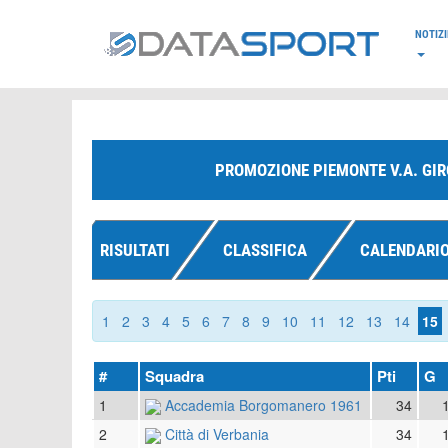
*/
NOTIZI
PROMOZIONE PIEMONTE V.A. GIR
RISULTATI
CLASSIFICA
CALENDARI
1
2
3
4
5
6
7
8
9
10
11
12
13
14
15
#
Squadra
Pti
G
1
Accademia Borgomanero 1961
34
2
Città di Verbania
34