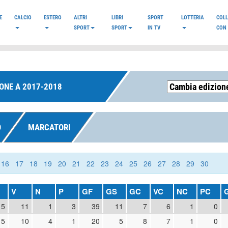
E
CALCIO
ESTERO
ALTRI
LIBRI
SPORT
LOTTERIA
COL
SPORT
SPORT
IN TV
CON 
ONE A 2017-2018
O
MARCATORI
16
17
18
19
20
21
22
23
24
25
26
27
28
29
30
V
N
P
GF
GS
GC
VC
NC
PC
15
11
1
3
39
11
7
6
1
0
15
10
4
1
20
5
8
7
1
0