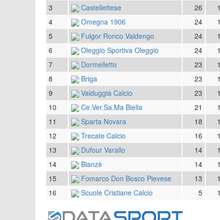
3
Castellettese
26
4
Omegna 1906
24
5
Fulgor Ronco Valdengo
24
6
Oleggio Sportiva Oleggio
24
7
Dormelletto
23
8
Briga
23
9
Valduggia Calcio
23
10
Ce.Ver.Sa.Ma Biella
21
11
Sparta Novara
18
12
Trecate Calcio
16
13
Dufour Varallo
14
14
Bianzè
14
15
Fomarco Don Bosco Pievese
13
16
Scuole Cristiane Calcio
5