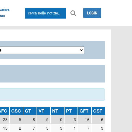
LABORA
LOGIN
NOI
GFC
GSC
GT
VT
NT
PT
GFT
GST
23
5
8
5
0
3
16
6
13
2
7
3
3
1
7
3