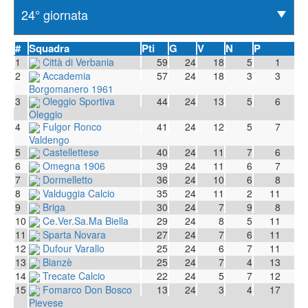
#
Squadra
Pti
G
V
N
P
1
Città di Verbania
59
24
18
5
1
2
Accademia
57
24
18
3
3
Borgomanero 1961
3
Oleggio Sportiva
44
24
13
5
6
Oleggio
4
Fulgor Ronco
41
24
12
5
7
Valdengo
5
Castellettese
40
24
11
7
6
6
Omegna 1906
39
24
11
6
7
7
Dormelletto
36
24
10
6
8
8
Valduggia Calcio
35
24
11
2
11
9
Briga
30
24
7
9
8
10
Ce.Ver.Sa.Ma Biella
29
24
8
5
11
11
Sparta Novara
27
24
7
6
11
12
Dufour Varallo
25
24
6
7
11
13
Bianzè
25
24
7
4
13
14
Trecate Calcio
22
24
5
7
12
15
Fomarco Don Bosco
13
24
3
4
17
Pievese