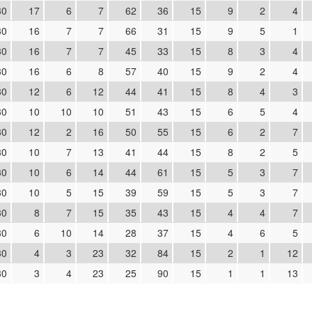
30
17
6
7
62
36
15
9
2
4
30
16
7
7
66
31
15
9
5
1
30
16
7
7
45
33
15
8
3
4
30
16
6
8
57
40
15
9
2
4
30
12
6
12
44
41
15
8
4
3
30
10
10
10
51
43
15
6
5
4
30
12
2
16
50
55
15
6
2
7
30
10
7
13
41
44
15
8
2
5
30
10
6
14
44
61
15
5
3
7
30
10
5
15
39
59
15
5
3
7
30
8
7
15
35
43
15
4
4
7
30
6
10
14
28
37
15
4
6
5
30
4
3
23
32
84
15
2
1
12
30
3
4
23
25
90
15
1
1
13