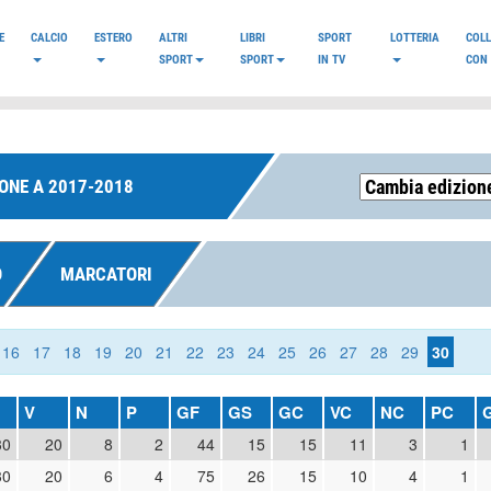
E
CALCIO
ESTERO
ALTRI
LIBRI
SPORT
LOTTERIA
COL
SPORT
SPORT
IN TV
CON 
ONE A 2017-2018
O
MARCATORI
16
17
18
19
20
21
22
23
24
25
26
27
28
29
30
V
N
P
GF
GS
GC
VC
NC
PC
30
20
8
2
44
15
15
11
3
1
30
20
6
4
75
26
15
10
4
1