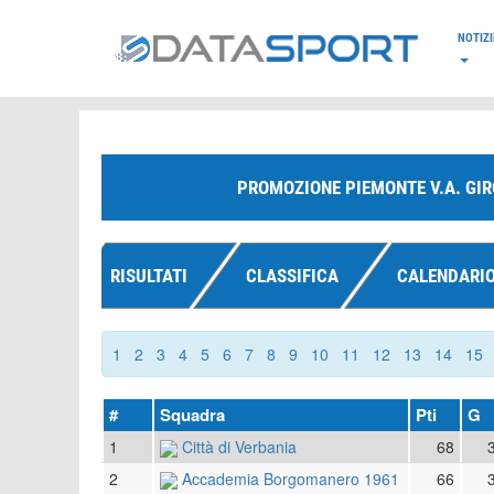
*/
NOTIZI
PROMOZIONE PIEMONTE V.A. GIR
RISULTATI
CLASSIFICA
CALENDARI
1
2
3
4
5
6
7
8
9
10
11
12
13
14
15
#
Squadra
Pti
G
1
Città di Verbania
68
2
Accademia Borgomanero 1961
66