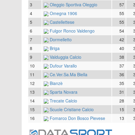
3
Oleggio Sportiva Oleggio
57
4
Omegna 1906
55
5
Castellettese
55
6
Fulgor Ronco Valdengo
54
7
Dormelletto
42
8
Briga
40
9
Valduggia Calcio
38
10
Dufour Varallo
37
11
Ce.Ver.Sa.Ma Biella
36
12
Bianzè
35
13
Sparta Novara
31
14
Trecate Calcio
28
15
Scuole Cristiane Calcio
15
16
Fomarco Don Bosco Pievese
13