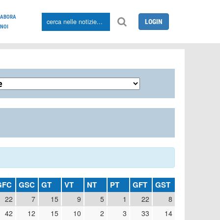
LABORA
LOGIN
NOI
GFC
GSC
GT
VT
NT
PT
GFT
GST
22
7
15
9
5
1
22
8
42
12
15
10
2
3
33
14