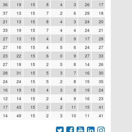
36
19
15
8
4
3
26
17
37
13
15
7
2
6
29
18
21
13
15
8
4
3
24
20
33
19
15
7
4
4
24
21
27
13
15
4
2
9
17
28
27
16
15
4
5
6
24
27
23
22
15
6
0
9
27
33
27
18
15
2
5
8
14
26
28
31
15
5
3
7
16
30
24
24
15
5
2
8
15
35
16
19
15
4
3
8
19
24
12
14
15
2
4
9
16
23
17
43
15
2
2
11
15
41
14
49
15
2
3
10
11
41