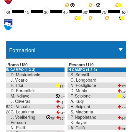
15'
30'
45'
60'
75'
90'
Roma U20
Pescara U19
IN CAMPO (4-3-3)
IN CAMPO (4-3-3)
D. Mastrantonio
S. Servalli
J. Vicario
G. Longobardi
F. Tripi
N. Postiglione
87°
77°
D. Keramitsis
D. Mehic
64°
M. Ndiaye
F. Scipione
50°
55°
J. Oliveras
A. Kuqi
46°
62
C. Volpato
E. Scipioni
64°
77°
26
C. Louakima
S. Madonna
64°
J. Voelkerling
P. Napoletano
70°
85°
64°
Persson
K. Sayari
N. Pisilli
A. Caliò
53°