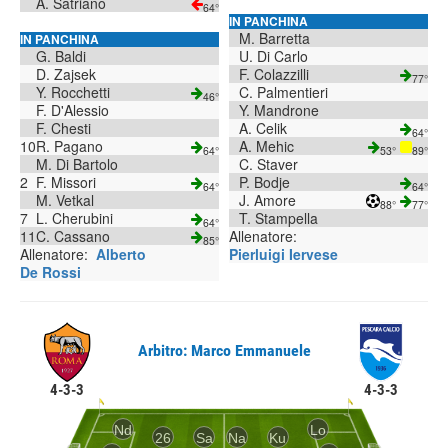
A. Satriano
64°
IN PANCHINA
M. Barretta
IN PANCHINA
G. Baldi
U. Di Carlo
D. Zajsek
F. Colazzilli
77°
Y. Rocchetti
C. Palmentieri
46°
F. D'Alessio
Y. Mandrone
F. Chesti
A. Celik
64°
10
R. Pagano
A. Mehic
64°
53°
89°
M. Di Bartolo
C. Staver
2
F. Missori
P. Bodje
64°
64°
M. Vetkal
J. Amore
88°
77°
7
L. Cherubini
T. Stampella
64°
11
C. Cassano
Allenatore:
85°
Allenatore:
Alberto
Pierluigi Iervese
De Rossi
Arbitro: Marco Emmanuele
4-3-3
4-3-3
Nd
Lo
26
Sa
Na
Ku