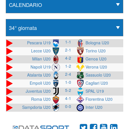
1-1
Pescara U19
Bologna U20
2-1
Lecce U20
Torino U20
4-2
Milan U20
Genoa U20
1-2
Napoli U19
Verona U20
2-4
Atalanta U20
Sassuolo U20
1-0
Empoli U20
Cagliari U20
5-2
Juventus U20
SPAL U19
4-1
Roma U20
Fiorentina U20
0-0
Sampdoria U20
Inter U20