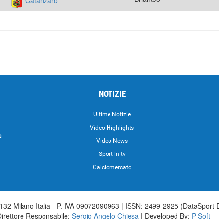
Catanzaro
NOTIZIE
.
Ultime Notizie
Video Highlights
ti
Video News
.
Sport-in-tv
Calciomercato
32 Milano Italia - P. IVA 09072090963 | ISSN: 2499-2925 (DataSport 
Direttore Responsabile:
Sergio Angelo Chiesa
| Developed By:
P-Soft