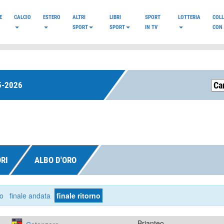
E
CALCIO
ESTERO
ALTRI
LIBRI
SPORT
LOTTERIA
COL
SPORT
SPORT
IN TV
CON 
5-2026
RI
ALBO D'ORO
no
finale andata
finale ritorno
Brianteo