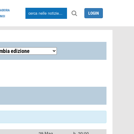
LABORA
LOGIN
NOI
29 Mag
h. 20:00