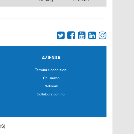
AZIENDA
Termini e condizioni
Chi siamo
Network
Collabora con noi
DS)