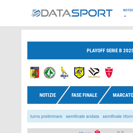
*/
NOTIZI
PLAYOFF SERIE B 202
NOTIZIE
FASE FINALE
MARCATO
turno preliminare
semifinale andata
semifinale ritor
0-2