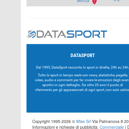
Monza
DATASPORT
Dal 1995, DataSport racconta lo sport in diretta, 24h su 24h
Tutto lo sport in tempo reale con news, statistiche, pagelle,
video, audio e commenti per far vivere le emozioni degli even
sportivi in ogni dettaglio. Da oltre 20 anni il punto di
riferimento per gli appassionati di ogni sport, non solo calcio
Copyright 1995-2026 ©
Wise Srl
Via Palmanova 8 201
Informazioni e richieste di pubblicità:
Commerciale
| 