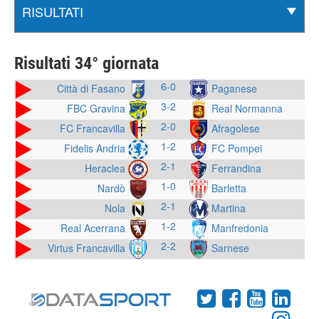
Risultati 34° giornata
6-0
Città di Fasano
Paganese
3-2
FBC Gravina
Real Normanna
2-0
FC Francavilla
Afragolese
1-2
Fidelis Andria
FC Pompei
2-1
Heraclea
Ferrandina
1-0
Nardò
Barletta
2-1
Nola
Martina
1-2
Real Acerrana
Manfredonia
2-2
Virtus Francavilla
Sarnese