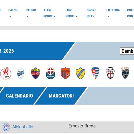
E
CALCIO
ESTERO
ALTRI
LIBRI
SPORT
LOTTERIA
COL
SPORT
SPORT
IN TV
CON 
5-2026
CALENDARIO
MARCATORI
Ernesto Breda
AlbinoLeffe