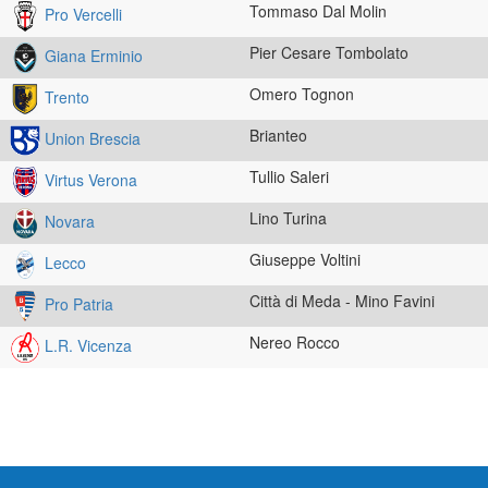
Tommaso Dal Molin
Pro Vercelli
Pier Cesare Tombolato
Giana Erminio
Omero Tognon
Trento
Brianteo
Union Brescia
Tullio Saleri
Virtus Verona
Lino Turina
Novara
Giuseppe Voltini
Lecco
Città di Meda - Mino Favini
Pro Patria
Nereo Rocco
L.R. Vicenza