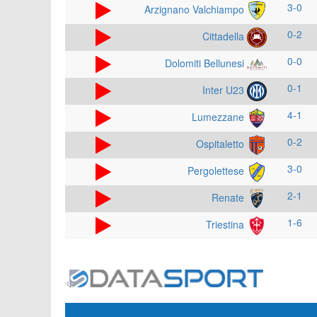
3-0
Arzignano Valchiampo
0-2
Cittadella
0-0
Dolomiti Bellunesi
0-1
Inter U23
4-1
Lumezzane
0-2
Ospitaletto
3-0
Pergolettese
2-1
Renate
1-6
Triestina